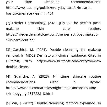
your skin: Cleansing recommendations.
https://www.aad.org/public/everyday-care/skin-care-
basics/care/face-washing-101
[2] Frieder Dermatology. (2025, July 9). The perfect post-
makeup skin care routine.
https://friederdermatology.com/the-perfect-post-makeup-
skin-care-routine/
[3] Garshick, M. (2024). Double cleansing for makeup
removal. In MDCS Dermatology clinical guidance. Cited in
HuffPost, 2025. https://www.huffpost.com/entry/how-to-
double-cleanse
[4] Guanche, A. (2023). Nighttime skincare routine
recommendations. Cited in Byrdie.
https://www.aol.com/articles/nighttime-skincare-routine-
skin-begging-131722818.html
[5] Wu, J. (2022). Double cleansing method explained. In