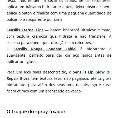
festa, mas tendem a secar os lábios. Se os escolheres,
aplica um bálsamo hidratante antes, deixa absorver bem,
aplica o baton e finaliza com uma pequena quantidade de
bálsamo transparente por cima.
Sensilis Eternal Lips
— batom kissproof ultraleve e mate,
com textura cremosa que hidrata e não transfere. A
escolha para quem quer duração sem retoques.
O
Sensilis Rouge Fondant Labial
é hidratante e
suavizante, perfeito para dar cor aos lábios antes de
aplicar um gloss.
Para um look mais descontraído, o
Sensilis Lip Glow Oil
Repair Gloss
tem textura leve, não pegajosa, efeito gloss
hidratante, para além dos seus tons de pêssego e coral
ficam ótimos com um bronzeado de verão.
O truque do spray fixador