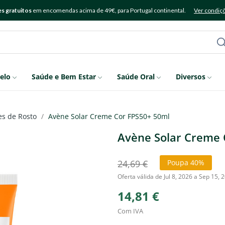
s gratuitos
em encomendas acima de 49€, para Portugal continental.
Ver condiç
elo
Saúde e Bem Estar
Saúde Oral
Diversos
es de Rosto
Avène Solar Creme Cor FPS50+ 50ml
Avène Solar Creme 
24,69 €
Poupa 40%
Oferta válida de Jul 8, 2026 a Sep 15, 
14,81 €
Com IVA