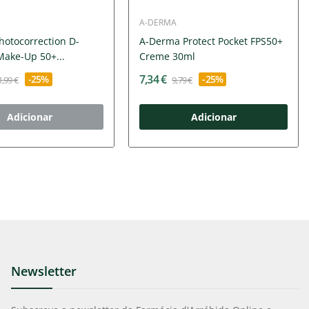
A-DERMA
Photocorrection D-
A-Derma Protect Pocket FPS50+
Make-Up 50+...
Creme 30ml
7,34 €
-25%
-25%
1,99 €
9,79 €
Adicionar
Adicionar
Newsletter