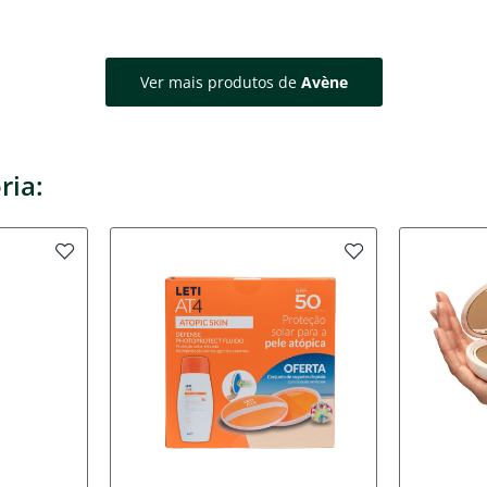
Ver mais produtos de
Avène
ria: