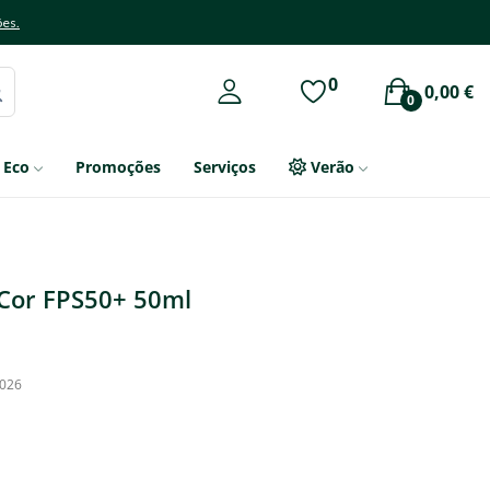
ões.
0
0,00 €
0
Eco
Promoções
Serviços
Verão
Cor FPS50+ 50ml
2026