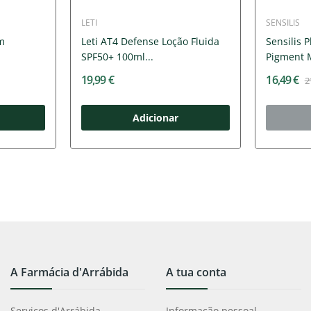
LETI
SENSILIS
m
Leti AT4 Defense Loção Fluida
Sensilis 
SPF50+ 100ml...
Pigment 
19,99 €
16,49 €
2
Adicionar
A Farmácia d'Arrábida
A tua conta
Serviços d'Arrábida
Informação pessoal