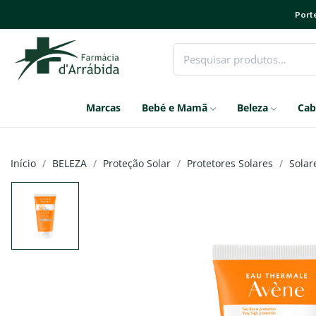
Porte
Marcas
Bebé e Mamã
Beleza
Cab
Início
BELEZA
Proteção Solar
Protetores Solares
Solar