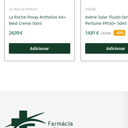
LA ROCHE-POSAY
AVÈNE
La Roche-Posay Anthelios KA+
Avène Solar Fluido Se
Med Creme 50ml
Perfume FPS50+ 50ml
24,99 €
14,81 €
-40%
24,69 €
Adicionar
Adicionar